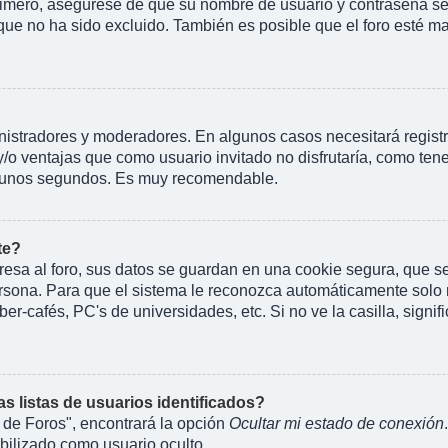
rimero, asegúrese de que su nombre de usuario y contraseña se 
 no ha sido excluido. También es posible que el foro esté mal
inistradores y moderadores. En algunos casos necesitará regist
y/o ventajas que como usuario invitado no disfrutaría, como te
rá unos segundos. Es muy recomendable.
te?
esa al foro, sus datos se guardan en una cookie segura, que se e
rsona. Para que el sistema le reconozca automáticamente solo m
er-cafés, PC's de universidades, etc. Si no ve la casilla, signif
 listas de usuarios identificados?
 de Foros", encontrará la opción
Ocultar mi estado de conexión
ilizado como usuario oculto.