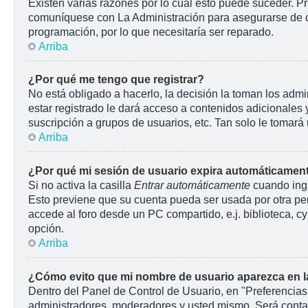
Existen varias razones por lo cuál esto puede suceder. P
comuníquese con La Administración para asegurarse de que
programación, por lo que necesitaría ser reparado.
Arriba
¿Por qué me tengo que registrar?
No está obligado a hacerlo, la decisión la toman los adm
estar registrado le dará acceso a contenidos adicionales 
suscripción a grupos de usuarios, etc. Tan solo le toma
Arriba
¿Por qué mi sesión de usuario expira automáticamen
Si no activa la casilla
Entrar automáticamente
cuando ingr
Esto previene que su cuenta pueda ser usada por otra pe
accede al foro desde un PC compartido, e.j. biblioteca, cyb
opción.
Arriba
¿Cómo evito que mi nombre de usuario aparezca en las
Dentro del Panel de Control de Usuario, en "Preferencias
administradores, moderadores y usted mismo. Será contab