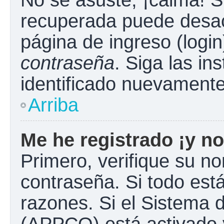
No se asuste, ¡calma! S
recuperada puede desacti
página de ingreso (login
contraseña
. Siga las in
identificado nuevament
Arriba
Me he registrado ¡y no
Primero, verifique su n
contraseña. Si todo está
razones. Si el Sistema d
(APPCO) está activado y