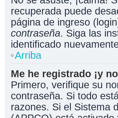
No se asuste, ¡calma! S
recuperada puede desacti
página de ingreso (login
contraseña
. Siga las in
identificado nuevament
Arriba
Me he registrado ¡y no
Primero, verifique su n
contraseña. Si todo está
razones. Si el Sistema d
(APPCO) está activado y