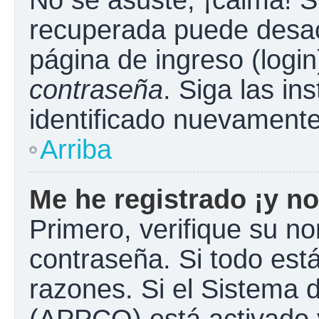
No se asuste, ¡calma! S
recuperada puede desacti
página de ingreso (login
contraseña
. Siga las in
identificado nuevament
Arriba
Me he registrado ¡y no
Primero, verifique su n
contraseña. Si todo está
razones. Si el Sistema d
(APPCO) está activado y