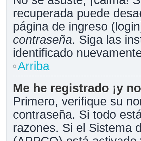
No se asuste, ¡calma! S
recuperada puede desacti
página de ingreso (login
contraseña
. Siga las in
identificado nuevament
Arriba
Me he registrado ¡y no
Primero, verifique su n
contraseña. Si todo está
razones. Si el Sistema d
(APPCO) está activado y