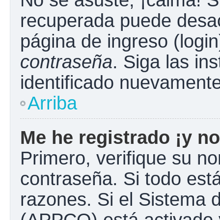
No se asuste, ¡calma! S
recuperada puede desacti
página de ingreso (login
contraseña
. Siga las in
identificado nuevament
Arriba
Me he registrado ¡y no
Primero, verifique su n
contraseña. Si todo está
razones. Si el Sistema d
(APPCO) está activado y