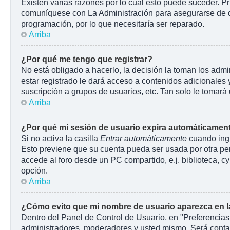
Existen varias razones por lo cuál esto puede suceder. P
comuníquese con La Administración para asegurarse de que
programación, por lo que necesitaría ser reparado.
Arriba
¿Por qué me tengo que registrar?
No está obligado a hacerlo, la decisión la toman los adm
estar registrado le dará acceso a contenidos adicionales 
suscripción a grupos de usuarios, etc. Tan solo le toma
Arriba
¿Por qué mi sesión de usuario expira automáticamen
Si no activa la casilla
Entrar automáticamente
cuando ingr
Esto previene que su cuenta pueda ser usada por otra pe
accede al foro desde un PC compartido, e.j. biblioteca, cyb
opción.
Arriba
¿Cómo evito que mi nombre de usuario aparezca en las
Dentro del Panel de Control de Usuario, en "Preferencias
administradores, moderadores y usted mismo. Será contab