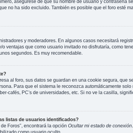
rimero, asegúrese de que su nombre de usuario y contraseña se 
 no ha sido excluido. También es posible que el foro esté mal
inistradores y moderadores. En algunos casos necesitará regist
y/o ventajas que como usuario invitado no disfrutaría, como te
rá unos segundos. Es muy recomendable.
te?
esa al foro, sus datos se guardan en una cookie segura, que se e
rsona. Para que el sistema le reconozca automáticamente solo m
er-cafés, PC's de universidades, etc. Si no ve la casilla, signif
 listas de usuarios identificados?
 de Foros", encontrará la opción
Ocultar mi estado de conexión
ilizado como usuario oculto.