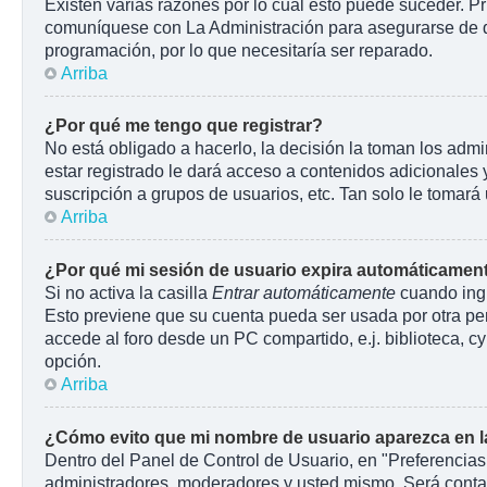
Existen varias razones por lo cuál esto puede suceder. P
comuníquese con La Administración para asegurarse de que
programación, por lo que necesitaría ser reparado.
Arriba
¿Por qué me tengo que registrar?
No está obligado a hacerlo, la decisión la toman los adm
estar registrado le dará acceso a contenidos adicionales 
suscripción a grupos de usuarios, etc. Tan solo le toma
Arriba
¿Por qué mi sesión de usuario expira automáticamen
Si no activa la casilla
Entrar automáticamente
cuando ingr
Esto previene que su cuenta pueda ser usada por otra pe
accede al foro desde un PC compartido, e.j. biblioteca, cyb
opción.
Arriba
¿Cómo evito que mi nombre de usuario aparezca en las
Dentro del Panel de Control de Usuario, en "Preferencias
administradores, moderadores y usted mismo. Será contab