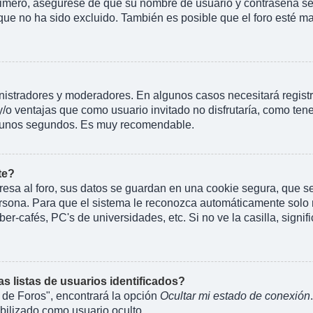
rimero, asegúrese de que su nombre de usuario y contraseña se 
 no ha sido excluido. También es posible que el foro esté mal
inistradores y moderadores. En algunos casos necesitará regist
y/o ventajas que como usuario invitado no disfrutaría, como te
rá unos segundos. Es muy recomendable.
te?
esa al foro, sus datos se guardan en una cookie segura, que se e
rsona. Para que el sistema le reconozca automáticamente solo m
er-cafés, PC's de universidades, etc. Si no ve la casilla, signif
 listas de usuarios identificados?
 de Foros", encontrará la opción
Ocultar mi estado de conexión
ilizado como usuario oculto.