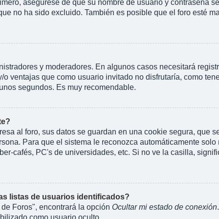
rimero, asegúrese de que su nombre de usuario y contraseña se 
 no ha sido excluido. También es posible que el foro esté mal
inistradores y moderadores. En algunos casos necesitará regist
y/o ventajas que como usuario invitado no disfrutaría, como te
rá unos segundos. Es muy recomendable.
te?
esa al foro, sus datos se guardan en una cookie segura, que se e
rsona. Para que el sistema le reconozca automáticamente solo m
er-cafés, PC's de universidades, etc. Si no ve la casilla, signif
 listas de usuarios identificados?
 de Foros", encontrará la opción
Ocultar mi estado de conexión
ilizado como usuario oculto.