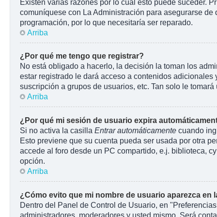
Existen varias razones por lo cuál esto puede suceder. P
comuníquese con La Administración para asegurarse de que
programación, por lo que necesitaría ser reparado.
Arriba
¿Por qué me tengo que registrar?
No está obligado a hacerlo, la decisión la toman los adm
estar registrado le dará acceso a contenidos adicionales 
suscripción a grupos de usuarios, etc. Tan solo le toma
Arriba
¿Por qué mi sesión de usuario expira automáticamen
Si no activa la casilla
Entrar automáticamente
cuando ingr
Esto previene que su cuenta pueda ser usada por otra pe
accede al foro desde un PC compartido, e.j. biblioteca, cyb
opción.
Arriba
¿Cómo evito que mi nombre de usuario aparezca en las
Dentro del Panel de Control de Usuario, en "Preferencias
administradores, moderadores y usted mismo. Será contab