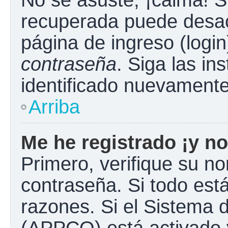
No se asuste, ¡calma! S
recuperada puede desacti
página de ingreso (login
contraseña
. Siga las in
identificado nuevament
Arriba
Me he registrado ¡y no
Primero, verifique su n
contraseña. Si todo está
razones. Si el Sistema d
(APPCO) está activado y