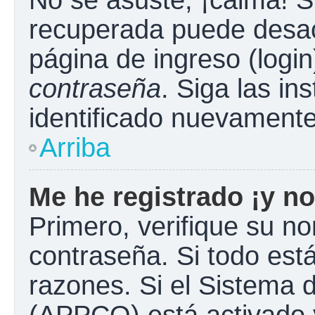
No se asuste, ¡calma! S
recuperada puede desacti
página de ingreso (login
contraseña
. Siga las in
identificado nuevament
Arriba
Me he registrado ¡y no
Primero, verifique su n
contraseña. Si todo está
razones. Si el Sistema d
(APPCO) está activado y