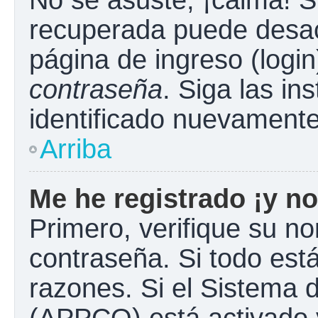
No se asuste, ¡calma! S
recuperada puede desacti
página de ingreso (login
contraseña
. Siga las in
identificado nuevament
Arriba
Me he registrado ¡y no
Primero, verifique su n
contraseña. Si todo está
razones. Si el Sistema d
(APPCO) está activado y