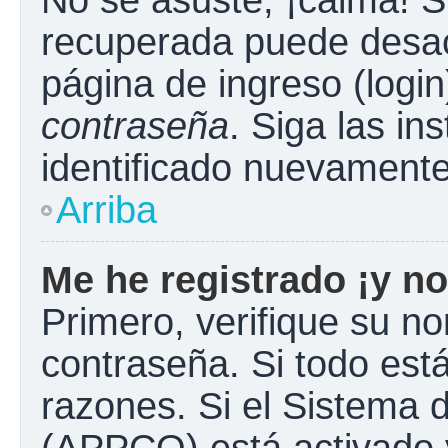
No se asuste, ¡calma! S
recuperada puede desacti
página de ingreso (login
contraseña
. Siga las in
identificado nuevament
Arriba
Me he registrado ¡y no
Primero, verifique su n
contraseña. Si todo está
razones. Si el Sistema d
(APPCO) está activado y