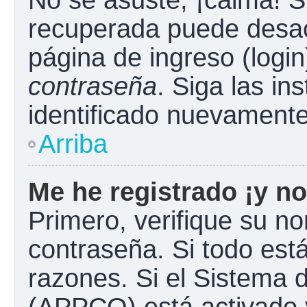
No se asuste, ¡calma! S
recuperada puede desacti
página de ingreso (login
contraseña
. Siga las in
identificado nuevament
Arriba
Me he registrado ¡y no
Primero, verifique su n
contraseña. Si todo está
razones. Si el Sistema d
(APPCO) está activado y