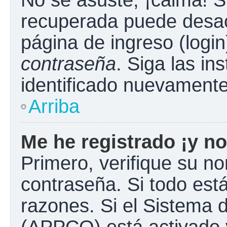
No se asuste, ¡calma! S
recuperada puede desacti
página de ingreso (login
contraseña
. Siga las in
identificado nuevament
Arriba
Me he registrado ¡y no
Primero, verifique su n
contraseña. Si todo está
razones. Si el Sistema d
(APPCO) está activado y