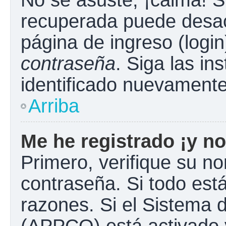
No se asuste, ¡calma! S
recuperada puede desacti
página de ingreso (login
contraseña
. Siga las in
identificado nuevament
Arriba
Me he registrado ¡y no
Primero, verifique su n
contraseña. Si todo está
razones. Si el Sistema d
(APPCO) está activado y