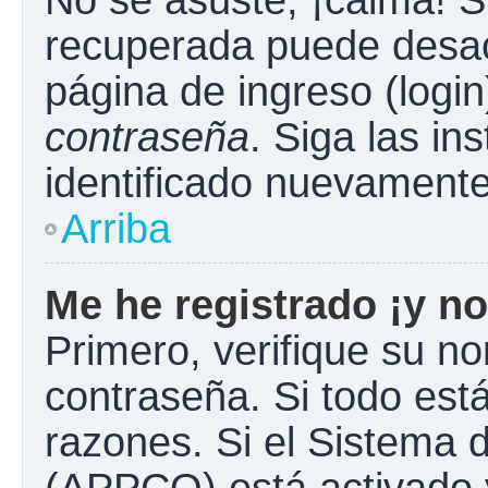
No se asuste, ¡calma! S
recuperada puede desacti
página de ingreso (login
contraseña
. Siga las in
identificado nuevament
Arriba
Me he registrado ¡y no
Primero, verifique su n
contraseña. Si todo está
razones. Si el Sistema d
(APPCO) está activado y