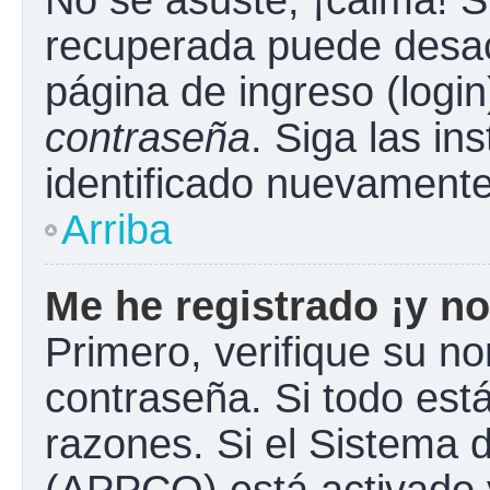
No se asuste, ¡calma! S
recuperada puede desacti
página de ingreso (login
contraseña
. Siga las in
identificado nuevament
Arriba
Me he registrado ¡y no
Primero, verifique su n
contraseña. Si todo está
razones. Si el Sistema d
(APPCO) está activado y