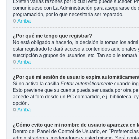
Existen varias razones por lo cuál esto puede suceder. P
comuníquese con La Administración para asegurarse de que
programación, por lo que necesitaría ser reparado.
Arriba
¿Por qué me tengo que registrar?
No está obligado a hacerlo, la decisión la toman los adm
estar registrado le dará acceso a contenidos adicionales 
suscripción a grupos de usuarios, etc. Tan solo le toma
Arriba
¿Por qué mi sesión de usuario expira automáticamen
Si no activa la casilla
Entrar automáticamente
cuando ingr
Esto previene que su cuenta pueda ser usada por otra pe
accede al foro desde un PC compartido, e.j. biblioteca, cyb
opción.
Arriba
¿Cómo evito que mi nombre de usuario aparezca en las
Dentro del Panel de Control de Usuario, en "Preferencias
administradores, moderadores y usted mismo. Será contab