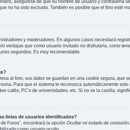
rimero, asegúrese de que su nombre de usuario y contraseña se 
 no ha sido excluido. También es posible que el foro esté mal
inistradores y moderadores. En algunos casos necesitará regist
y/o ventajas que como usuario invitado no disfrutaría, como te
rá unos segundos. Es muy recomendable.
te?
esa al foro, sus datos se guardan en una cookie segura, que se e
rsona. Para que el sistema le reconozca automáticamente solo m
er-cafés, PC's de universidades, etc. Si no ve la casilla, signif
 listas de usuarios identificados?
 de Foros", encontrará la opción
Ocultar mi estado de conexión
ilizado como usuario oculto.